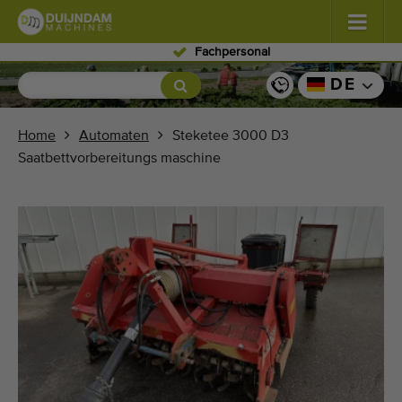
Fachpersonal
Blumen und Pflanzen
(587)
DE
Freiland Gemüse
(570)
Home
Automaten
Steketee 3000 D3
Saatbettvorbereitungs maschine
Gewächshausgemüse
(350)
Obst
(336)
Förderbänder
(441)
Verkauf Ihr Maschine!
Suche nach Typ
Zuletzt gesehen Maschinen