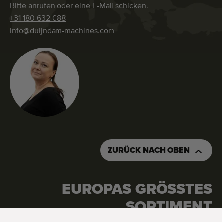
Bitte anrufen oder eine E-Mail schicken.
+31 180 632 088
info@duijndam-machines.com
ZURÜCK NACH OBEN
EUROPAS GRÖSSTES S
FRAGEN SIE EIN ANGEBOT AN
BESTELLEN SIE DIESE MASCHINE
ORTIMENT