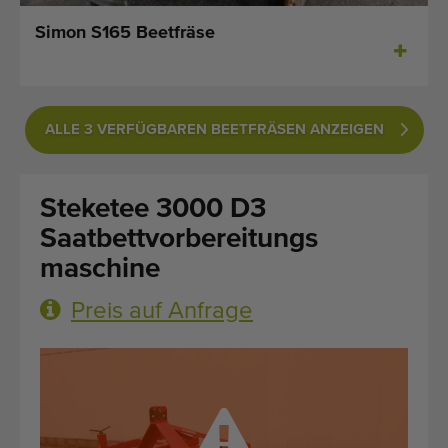
Zuletzt hinzugefügt Maschinen
Simon S165 Beetfräse
Maschinen Nachrichten
Importieren einer Maschine
ALLE 3 VERFÜGBAREN BEETFRÄSEN ANZEIGEN
Automaten
Steketee 3000 D3
Marken
Saatbettvorbereitungs
Uber uns
maschine
FAQ
Preis auf Anfrage
Kontakt
Blog