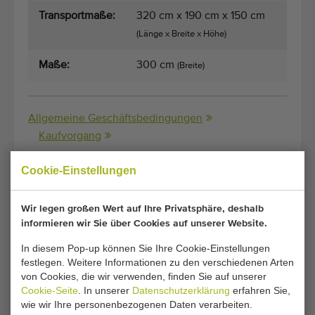
Transportmaße:
320 cm x 190 cm x 150 cm
(Länge x Breite x Höhe)
Maße:
300 cm
(Breite)
Allgemeine Geschäftsbedingungen
Kaufvorgang
Cookie-Einstellungen
Leider ist diese Steketee 3000 D3
Wir legen großen Wert auf Ihre Privatsphäre, deshalb
Saatbettvorbereitungs maschine inzwischen
informieren wir Sie über Cookies auf unserer Website.
verkauft.
In diesem Pop-up können Sie Ihre Cookie-Einstellungen
festlegen. Weitere Informationen zu den verschiedenen Arten
Möchten Sie informiert werden, sobald ein vergleichbares
von Cookies, die wir verwenden, finden Sie auf unserer
Beetfräsen verfügbar ist? Geben Sie hier Ihre Daten ein.
Cookie-Seite
. In unserer
Datenschutzerklärung
erfahren Sie,
wie wir Ihre personenbezogenen Daten verarbeiten.