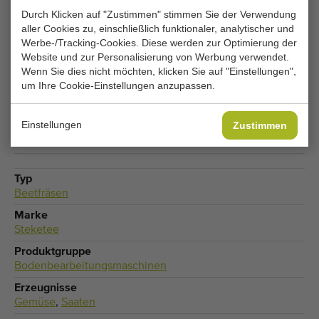
Ihre aktuellen Cookie-Einstellungen blockieren
Durch Klicken auf "Zustimmen" stimmen Sie der Verwendung
aller Cookies zu, einschließlich funktionaler, analytischer und
diesen Bereich. Passen Sie Ihre Cookie-
Werbe-/Tracking-Cookies. Diese werden zur Optimierung der
Einstellungen an, um auf diesen Bereich
Website und zur Personalisierung von Werbung verwendet.
zuzugreifen.
Wenn Sie dies nicht möchten, klicken Sie auf "Einstellungen",
um Ihre Cookie-Einstellungen anzupassen.
COOKIE-EINSTELLUNGEN ÄNDERN
Einstellungen
Zustimmen
Typ
Beetfräsen
Marke
Steketee
Produktgruppe
Bodenbearbeitungsmaschinen
Erzeugnisse
Gemüse
,
Saaten