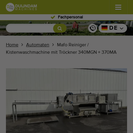
Fachpersonal
Blumen und Pflanzen
(576)
DE
Freiland Gemüse
(567)
Home
Automaten
Mafo Reiniger /
Kistenwaschmachine mit Tröckner 340MGN + 370MA
Gewächshausgemüse
(347)
Obst
(333)
Förderbänder
(438)
Verkauf Ihr Maschine!
Suche nach Typ
Zuletzt gesehen Maschinen