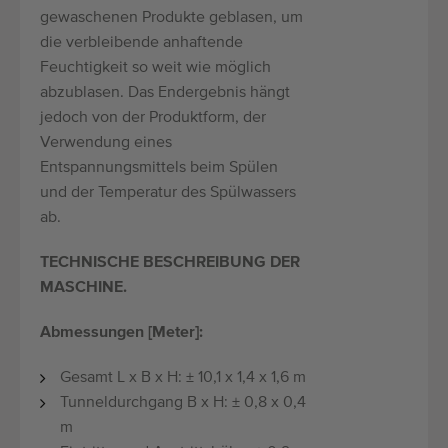
gewaschenen Produkte geblasen, um
die verbleibende anhaftende
Feuchtigkeit so weit wie möglich
abzublasen. Das Endergebnis hängt
jedoch von der Produktform, der
Verwendung eines
Entspannungsmittels beim Spülen
und der Temperatur des Spülwassers
ab.
TECHNISCHE BESCHREIBUNG DER
MASCHINE.
Abmessungen [Meter]:
Gesamt L x B x H: ± 10,1 x 1,4 x 1,6 m
Tunneldurchgang B x H: ± 0,8 x 0,4
m