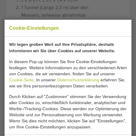
L x B x H: ± 3,7 x 1,4 x 1,6 m
1 Tunnel (Länge 2,3 m) über den
Messern, teilweise abnehmbar
wie bei der Waschmaschine
Cookie-Einstellungen
1 Abluftventilator, 7,5 kW, Luft:
4.000 m3 / h. (Material;
Wir legen großen Wert auf Ihre Privatsphäre, deshalb
stahllackiert)
informieren wir Sie über Cookies auf unserer Website.
± 7,5 m. Luftmesser zum
allseitigen Abblasen der Produkte
In diesem Pop-up können Sie Ihre Cookie-Einstellungen
festlegen. Weitere Informationen zu den verschiedenen Arten
(Anzahl abhängig von der
von Cookies, die wir verwenden, finden Sie auf unserer
Produktform)
Cookie-Seite
. In unserer
Datenschutzerklärung
erfahren Sie,
Das Abblasergebnis kann ± 95%
wie wir Ihre personenbezogenen Daten verarbeiten.
betragen, hängt jedoch von der
Durch Klicken auf "Zustimmen" stimmen Sie der Verwendung
Temperatur des Spülwassers, der
aller Cookies zu, einschließlich funktionaler, analytischer und
Verwendung eines
Werbe-/Tracking-Cookies. Diese werden zur Optimierung der
Entspannungsmittels und der
Website und zur Personalisierung von Werbung verwendet.
Wenn Sie dies nicht möchten, klicken Sie auf "Einstellungen",
Produktform ab.
um Ihre Cookie-Einstellungen anzupassen.
Spur skalieren