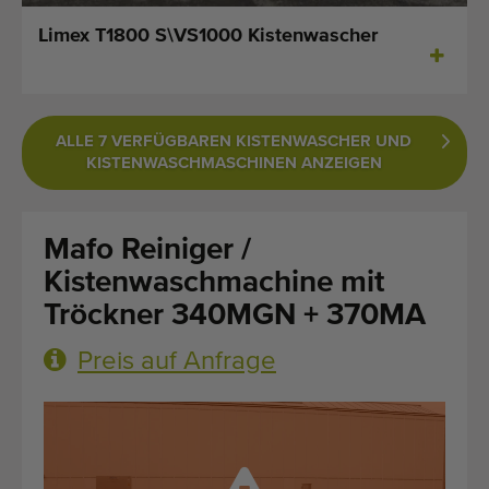
Zuletzt hinzugefügt Maschinen
Limex T1800 S\VS1000 Kistenwascher
Maschinen Nachrichten
Importieren einer Maschine
ALLE 7 VERFÜGBAREN KISTENWASCHER UND
KISTENWASCHMASCHINEN ANZEIGEN
Automaten
Marken
Mafo Reiniger /
Kistenwaschmachine mit
Uber uns
Tröckner 340MGN + 370MA
FAQ
Preis auf Anfrage
Kontakt
Blog