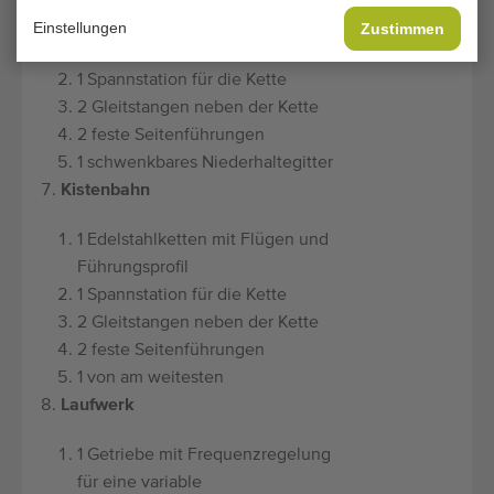
1 Edelstahlketten mit Flügen und
Einstellungen
Zustimmen
Führungsprofil
1 Spannstation für die Kette
2 Gleitstangen neben der Kette
2 feste Seitenführungen
1 schwenkbares Niederhaltegitter
Kistenbahn
1 Edelstahlketten mit Flügen und
Führungsprofil
1 Spannstation für die Kette
2 Gleitstangen neben der Kette
2 feste Seitenführungen
1 von am weitesten
Laufwerk
1 Getriebe mit Frequenzregelung
für eine variable