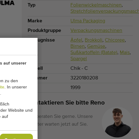
Typ
Folienwickelmaschinen
,
Stretchfolienverpackungsmasc
Marke
Ulma Packaging
Produktgruppe
Verpackungsmaschinen
Erzeugnisse
Äpfel
,
Brokkoli
,
Chicoree
,
Birnen
,
Gemüse
,
Sußkartoffeln (Batate)
,
Mais
,
Spargel
s auf unserer
Modell
Chik - C
Nummer
3220180208
en zu den
ite
. In unserer
Jahr
1999
.
Kontaktieren Sie bitte Reno
ßlich
 der Website und
 auf
Wir beraten Sie gerne. Unsere
Berater warten jetzt auf Sie.