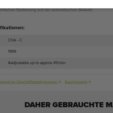
g einsetzbare Maschine aufgrund ihrer robusten Bauweise,
, einfachen Bedienung und der automatischen Abläufe
fikationen:
Chik - C
1999
Aadjustable up to approx 45/min
lgemeine Geschäftsbedingungen
Kaufvorgang
DAHER GEBRAUCHTE M