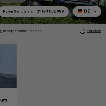
DE
Rufen Sie uns an:
+31 180 632 088
g in vorgeformte Schalen
Drucken
 zum