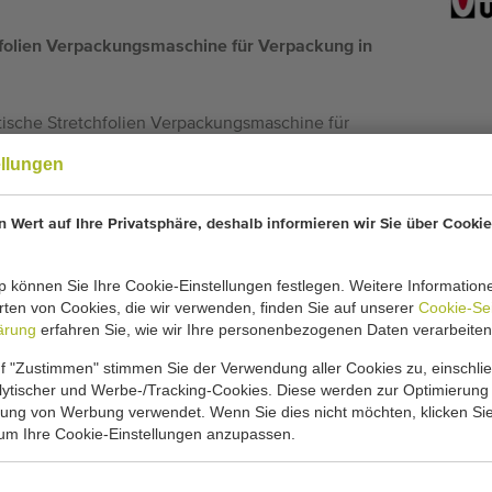
hfolien Verpackungsmaschine für Verpackung in
ische Stretchfolien Verpackungsmaschine für
rmte Schalen.
ellungen
eprüft durch Ulma Mechanieker.
 Wert auf Ihre Privatsphäre, deshalb informieren wir Sie über Cookie
ungsmaschine, speziell zum Verpacken von Schalen in
ackungszentren entwickelt (Fleisch, Geflügel, Fisch,
 können Sie Ihre Cookie-Einstellungen festlegen. Weitere Information
ten von Cookies, die wir verwenden, finden Sie auf unserer
Cookie-Se
ärung
erfahren Sie, wie wir Ihre personenbezogenen Daten verarbeiten
n der Verpackungen:
f "Zustimmen" stimmen Sie der Verwendung aller Cookies zu, einschlie
alytischer und Werbe-/Tracking-Cookies. Diese werden zur Optimierung
rung von Werbung verwendet. Wenn Sie dies nicht möchten, klicken Sie
 um Ihre Cookie-Einstellungen anzupassen.