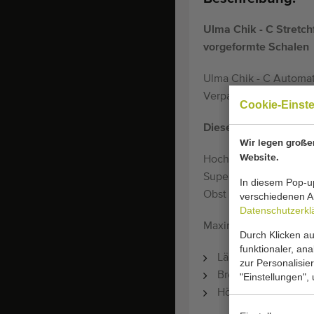
Ulma Chik - C Stretc
vorgeformte Schalen
Ulma Chik - C Automat
Verpackung in vorgefo
Cookie-Einst
Diese Maschine ist g
Wir legen großen
Website.
Hochleistungsverpack
Supermärkten und Verp
In diesem Pop-up
Obst und Gemüse).
verschiedenen Ar
Datenschutzerkl
Maximale Abmessunge
Durch Klicken au
funktionaler, an
Länge 275 mm
zur Personalisie
Breite 190 mm
"Einstellungen",
Höhe 145 mm