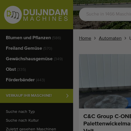
Blumen und Pflanzen
(586)
Home
Automaten
Freiland Gemüse
(570)
Gewächshausgemüse
(349)
Obst
(335)
Förderbänder
(443)
VERKAUF IHR MASCHINE!
Suche nach Typ
C&C Group C-ON
Suche nach Kultur
Palettenwickelma
Zuletzt gesehen Maschinen
Volt