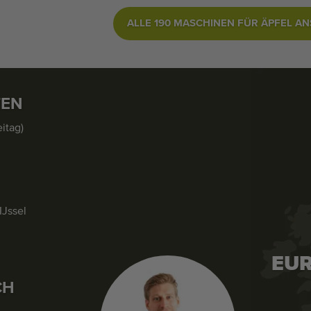
ALLE 190 MASCHINEN FÜR ÄPFEL A
TEN
itag)
IJssel
EUR
CH