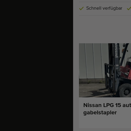
Schnell verfügbar
Nissan LPG 15 au
gabelstapler