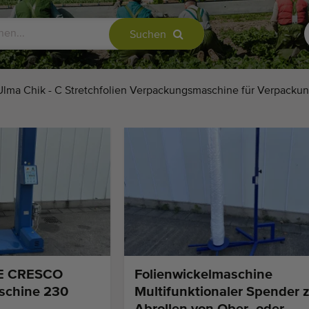
Suchen
Ulma Chik - C Stretchfolien Verpackungsmaschine für Verpackun
E CRESCO
Folienwickelmaschine ​
schine 230
Multifunktionaler Spender
Abrollen von Ober- oder