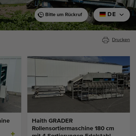
DE
Bitte um Rückruf
Drucken
hine
Haith GRADER
Rollensortiermaschine 180 cm
mit 4 Sortierungen Edelstahl