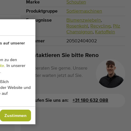
Marke
Schouten
Produktgruppe
Sortiermaschinen
Erzeugnisse
Blumenzwiebeln
,
Rosenkohl
,
Recycling
,
Pilz
Champignon
,
Kartoffeln
Nummer
20502404002
s auf unserer
Kontaktieren Sie bitte Reno
en zu den
ite
. In unserer
Wir beraten Sie gerne. Unsere
.
Berater warten jetzt auf Sie.
ßlich
 der Website und
 auf
Rufen Sie uns an:
+31 180 632 088
Zustimmen