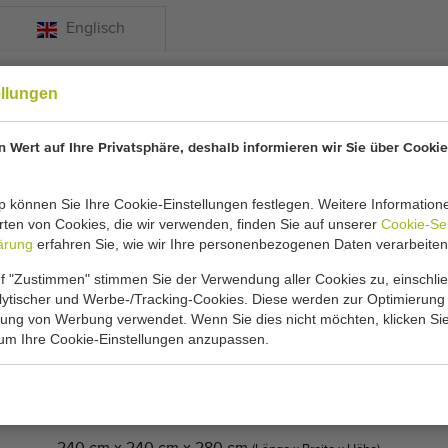
Englisch
e
ellungen
rbsfähiger Preis
 Wert auf Ihre Privatsphäre, deshalb informieren wir Sie über Cookie
 können Sie Ihre Cookie-Einstellungen festlegen. Weitere Information
ermaschine 120 cm
ten von Cookies, die wir verwenden, finden Sie auf unserer
Cookie-Se
ärung
erfahren Sie, wie wir Ihre personenbezogenen Daten verarbeiten
ermaschine
f "Zustimmen" stimmen Sie der Verwendung aller Cookies zu, einschlie
alytischer und Werbe-/Tracking-Cookies. Diese werden zur Optimierung
ellbar
rung von Werbung verwendet. Wenn Sie dies nicht möchten, klicken Sie
 um Ihre Cookie-Einstellungen anzupassen.
fikationen:
Gebraucht, geprüft durch eigene Mechaniker