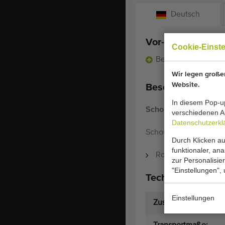
Deutsch
Vor-und Nachteil
Cookie-Einst
Besonders wettbewe
Wir legen großen
Website.
Beschreibung:
In diesem Pop-up
Schouten Rollensorti
verschiedenen Ar
Datenschutzerkl
Schouten Rollensorti
Durch Klicken au
funktionaler, an
Rollenabstand einst
zur Personalisie
"Einstellungen",
Technische Spezi
Einstellungen
Zustand: