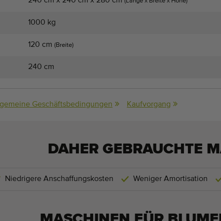
240 cm x 240 cm x 280 cm
(Länge x Breite x Höhe)
1000 kg
120 cm
(Breite)
240 cm
lgemeine Geschäftsbedingungen
Kaufvorgang
DAHER GEBRAUCHTE M
Niedrigere Anschaffungskosten
Weniger Amortisation
MASCHINEN FÜR
BLUME