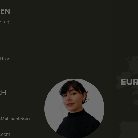
TEN
itag)
IJssel
EUR
CH
-Mail schicken.
s.com