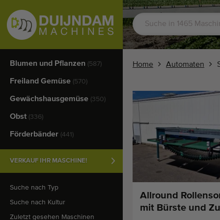
Blumen und Pflanzen
(587)
Home
Automaten
Freiland Gemüse
(570)
Gewächshausgemüse
(350)
Obst
(336)
Förderbänder
(441)
VERKAUF IHR MASCHINE!
Suche nach Typ
Allround Rollenso
Suche nach Kultur
mit Bürste und Z
Zuletzt gesehen Maschinen